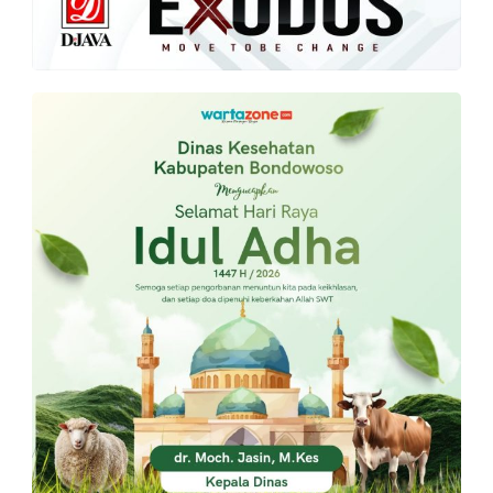
PT.
Balqis
Cyber
Media
Sejahtera