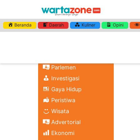
War
Beranda
Daerah
Kuliner
Opini
HASHTA
Maya
Nasional
Regional
Headli
Politik
Parlemen
Investigasi
Gaya Hidup
Peristiwa
Wisata
Advertorial
Ekonomi