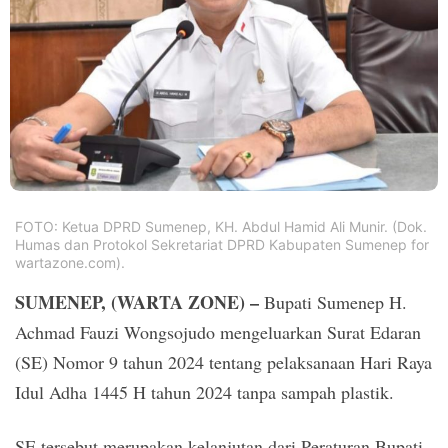
PT.
Balqis
Cyber
Media
Sejahtera
FOTO: Ketua DPRD Sumenep, KH. Abdul Hamid Ali Munir. (Dok.
Humas dan Protokol Sekretariat DPRD Kabupaten Sumenep for
wartazone.com).
SUMENEP, (WARTA ZONE) –
Bupati Sumenep H.
Achmad Fauzi Wongsojudo mengeluarkan Surat Edaran
(SE) Nomor 9 tahun 2024 tentang pelaksanaan Hari Raya
Idul Adha 1445 H tahun 2024 tanpa sampah plastik.
SE tersebut merupakan kelanjutan dari Peraturan Bupati