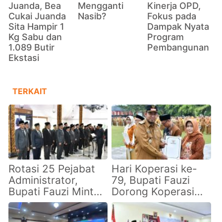
Juanda, Bea
Mengganti
Kinerja OPD,
Cukai Juanda
Nasib?
Fokus pada
Sita Hampir 1
Dampak Nyata
Kg Sabu dan
Program
1.089 Butir
Pembangunan
Ekstasi
TERKAIT
Rotasi 25 Pejabat
Hari Koperasi ke-
Administrator,
79, Bupati Fauzi
Bupati Fauzi Minta
Dorong Koperasi
ASN Perkuat
Sumenep Perkuat
Kolaborasi dan
Tata Kelola dan