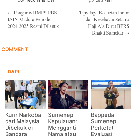
Post
←
Pengurus HMPS-PBS
Tips Jaga Kesucian Ihram
navigation
IAIN Madura Periode
dan Kesehatan Selama
2024-2025 Resmi Dilantik
Haji Ala Dirut BPRS
Bhakti Sumekar
→
COMMENT
DARI
Kurir Narkoba
Sumenep
Bappeda
dari Malaysia
Kepulauan:
Sumenep
Dibekuk di
Mengganti
Perketat
Bandara
Nama atau
Evaluasi