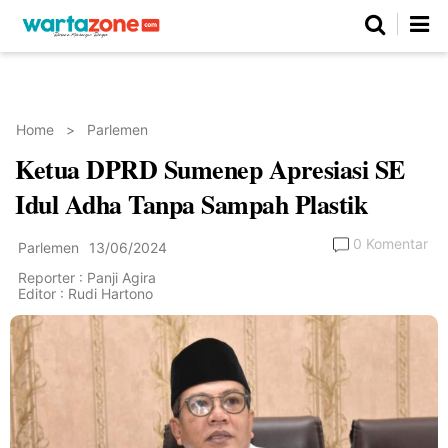
Netizen
Beranda
Daerah
Kuliner
Opini
Nasional
Regional
Politik
Parlemen
Investigasi
Gaya Hidup
Peristiwa
Wisata
Advertorial
Ekonomi
Pendidikan
Religi
Olahraga
Home
>
Parlemen
Ketua DPRD Sumenep Apresiasi SE
Beranda
About Us
Contact Us
Hak Jawab
Kode Etik
Pedoman Media Siber
Redaksi
Idul Adha Tanpa Sampah Plastik
0 Komentar
Parlemen
13/06/2024
Reporter : Panji Agira
Editor : Rudi Hartono
©
Copyright
2026