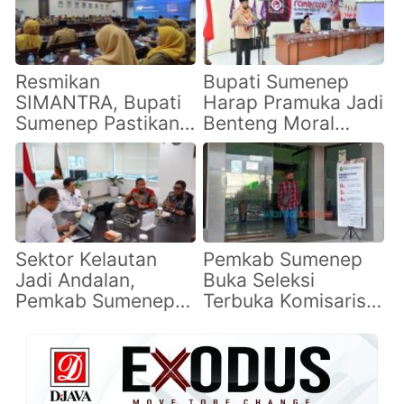
Tingkatkan
Inovasi
Pelayanan
Masyarakat
Resmikan
Bupati Sumenep
SIMANTRA, Bupati
Harap Pramuka Jadi
Sumenep Pastikan
Benteng Moral
Pengawasan ASN
Generasi Muda
Lebih Ketat dan
Transparan
Sektor Kelautan
Pemkab Sumenep
Jadi Andalan,
Buka Seleksi
Pemkab Sumenep
Terbuka Komisaris
Matangkan Kerja
Utama BPRS Bhakti
Sama dengan KKP
Sumekar