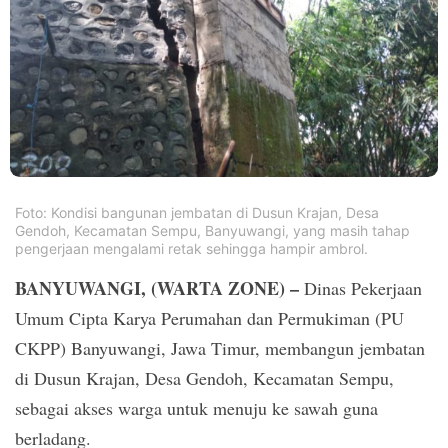
PT.
Balqis
Cyber
Media
Sejahtera
Foto: Kondisi bangunan jembatan di Dusun Krajan, Desa
Gendoh, Kecamatan Sempu, Banyuwangi, yang masih tahap
pengerjaan mengalami retak sehingga hampir ambrol.
BANYUWANGI, (WARTA ZONE) –
Dinas Pekerjaan
Umum Cipta Karya Perumahan dan Permukiman (PU
CKPP) Banyuwangi, Jawa Timur, membangun jembatan
di Dusun Krajan, Desa Gendoh, Kecamatan Sempu,
sebagai akses warga untuk menuju ke sawah guna
berladang.