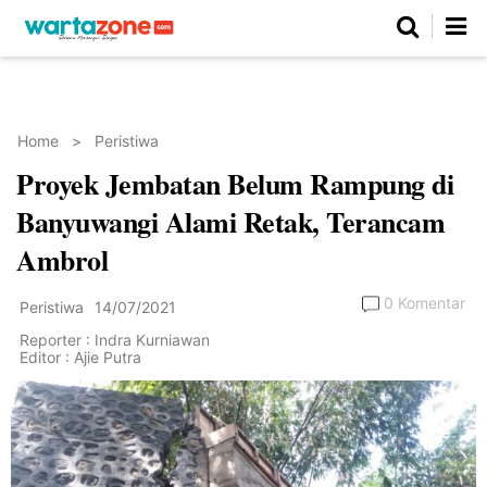
Netizen
Beranda
Daerah
Kuliner
Opini
Nasional
Regional
Politik
Parlemen
Investigasi
Gaya Hidup
Peristiwa
Wisata
Advertorial
Ekonomi
Pendidikan
Religi
Olahraga
Home
>
Peristiwa
Proyek Jembatan Belum Rampung di
Beranda
About Us
Contact Us
Hak Jawab
Kode Etik
Pedoman Media Siber
Redaksi
Banyuwangi Alami Retak, Terancam
Ambrol
0 Komentar
Peristiwa
14/07/2021
Reporter : Indra Kurniawan
Editor : Ajie Putra
©
Copyright
2026