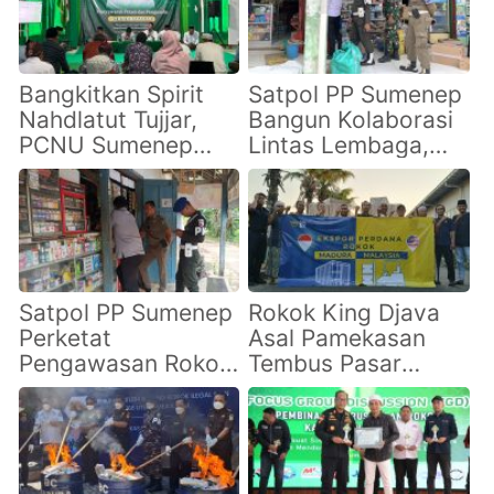
Bangkitkan Spirit
Satpol PP Sumenep
Nahdlatut Tujjar,
Bangun Kolaborasi
PCNU Sumenep
Lintas Lembaga,
Dorong Tata Niaga
Dorong Penegakan
Tembakau yang
Cukai yang
Berkeadilan
Transparan dan
Efektif
Satpol PP Sumenep
Rokok King Djava
Perketat
Asal Pamekasan
Pengawasan Rokok
Tembus Pasar
Ilegal, Dorong
Malaysia, Jadi
Ketertiban Ekonomi
Primadona Ekspor
Lewat DBHCHT
2025