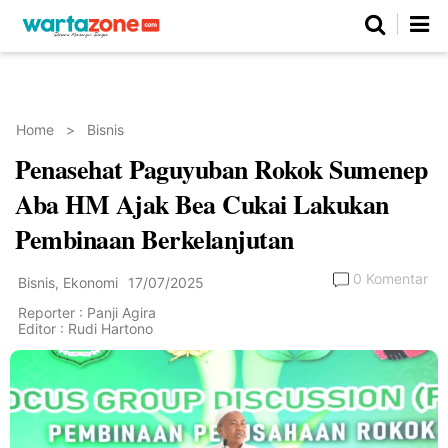
Netizen
Beranda
Daerah
Kuliner
Opini
Nasional
Regional
Politik
Parlemen
Investigasi
Gaya Hidup
Peristiwa
Wisata
Advertorial
Ekonomi
Pendidikan
Religi
Olahraga
Home
>
Bisnis
Penasehat Paguyuban Rokok Sumenep
Beranda
About Us
Contact Us
Hak Jawab
Kode Etik
Pedoman Media Siber
Redaksi
Aba HM Ajak Bea Cukai Lakukan
Pembinaan Berkelanjutan
0 Komentar
Bisnis
,
Ekonomi
17/07/2025
Reporter : Panji Agira
Editor : Rudi Hartono
©
Copyright
2026