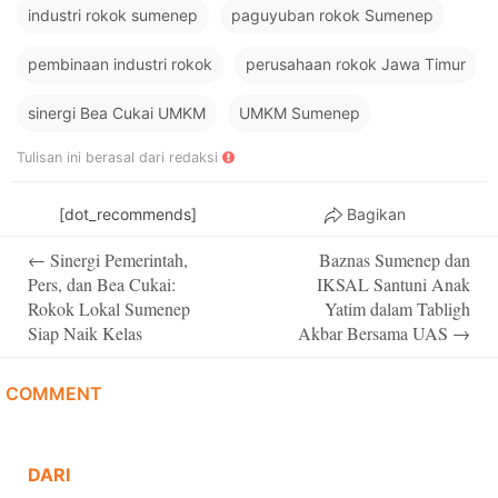
industri rokok sumenep
paguyuban rokok Sumenep
pembinaan industri rokok
perusahaan rokok Jawa Timur
sinergi Bea Cukai UMKM
UMKM Sumenep
Tulisan ini berasal dari redaksi
[dot_recommends]
Bagikan
Post
←
Sinergi Pemerintah,
Baznas Sumenep dan
navigation
Pers, dan Bea Cukai:
IKSAL Santuni Anak
Rokok Lokal Sumenep
Yatim dalam Tabligh
Siap Naik Kelas
Akbar Bersama UAS
→
COMMENT
DARI