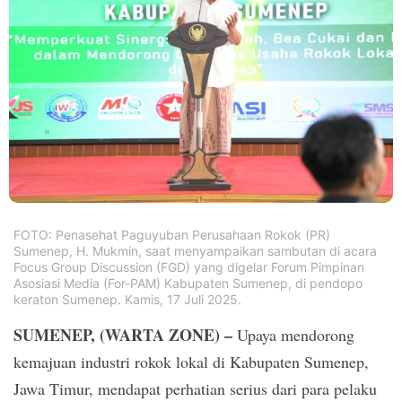
PT.
Balqis
Cyber
Media
Sejahtera
FOTO: Penasehat Paguyuban Perusahaan Rokok (PR)
Sumenep, H. Mukmin, saat menyampaikan sambutan di acara
Focus Group Discussion (FGD) yang digelar Forum Pimpinan
Asosiasi Media (For-PAM) Kabupaten Sumenep, di pendopo
keraton Sumenep. Kamis, 17 Juli 2025.
SUMENEP, (WARTA ZONE) –
Upaya mendorong
kemajuan industri rokok lokal di Kabupaten Sumenep,
Jawa Timur, mendapat perhatian serius dari para pelaku