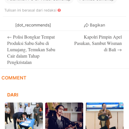
Tulisan ini berasal dari redaksi
[dot_recommends]
Bagikan
Post
←
Polisi Bongkar Tempat
Kapolri Pimpin Apel
navigation
Produksi Sabu-Sabu di
Pasukan, Sambut Wisman
Lumajang, Temukan Sabu
di Bali
→
Cair dalam Tahap
Pengkristalan
COMMENT
DARI