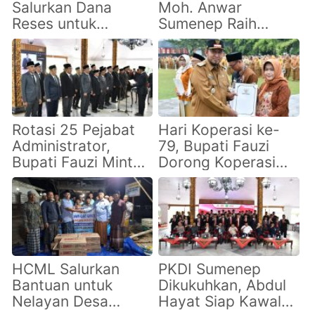
Salurkan Dana
Moh. Anwar
Reses untuk
Sumenep Raih
Renovasi RTLH di
Predikat Koperasi
Talango,
Sehat, Bukti Tata
Prioritaskan Warga
Kelola Profesional
Berpenghasilan
Rendah
Rotasi 25 Pejabat
Hari Koperasi ke-
Administrator,
79, Bupati Fauzi
Bupati Fauzi Minta
Dorong Koperasi
ASN Perkuat
Sumenep Perkuat
Kolaborasi dan
Tata Kelola dan
Tingkatkan
Inovasi
Pelayanan
Masyarakat
HCML Salurkan
PKDI Sumenep
Bantuan untuk
Dikukuhkan, Abdul
Nelayan Desa
Hayat Siap Kawal