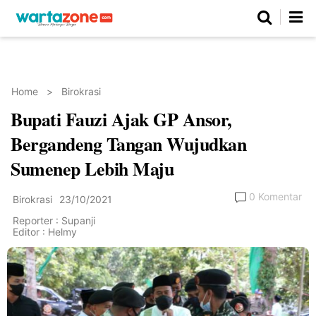
Netizen
Beranda
Daerah
Kuliner
Opini
Nasional
Regional
Politik
Parlemen
Investigasi
Gaya Hidup
Peristiwa
Wisata
Advertorial
Ekonomi
Pendidikan
Religi
Olahraga
Home
>
Birokrasi
Bupati Fauzi Ajak GP Ansor,
Beranda
About Us
Contact Us
Hak Jawab
Kode Etik
Pedoman Media Siber
Redaksi
Bergandeng Tangan Wujudkan
Sumenep Lebih Maju
0 Komentar
Birokrasi
23/10/2021
Reporter : Supanji
Editor : Helmy
©
Copyright
2026