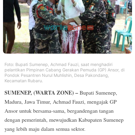
PT.
Balqis
Cyber
Media
Sejahtera
Foto: Bupati Sumenep, Achmad Fauzi, saat menghadiri
pelantikan Pimpinan Cabang Gerakan Pemuda (GP) Ansor, di
Pondok Pesantren Nurul Muhlishin, Desa Pakondang,
Kecamatan Rubaru.
SUMENEP, (WARTA ZONE) –
Bupati Sumenep,
Madura, Jawa Timur, Achmad Fauzi, mengajak GP
Ansor untuk bersama-sama, bergandengan tangan
dengan pemerintah, mewujudkan Kabupaten Sumenep
yang lebih maju dalam semua sektor.