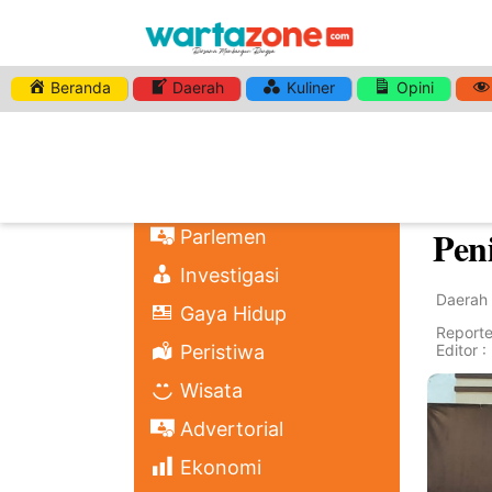
Beranda
Daerah
Kuliner
Opini
Home
Nasional
Bup
Regional
Jem
Politik
Pen
Parlemen
Investigasi
Daerah
Gaya Hidup
Reporter
Peristiwa
Editor 
Wisata
Advertorial
Ekonomi