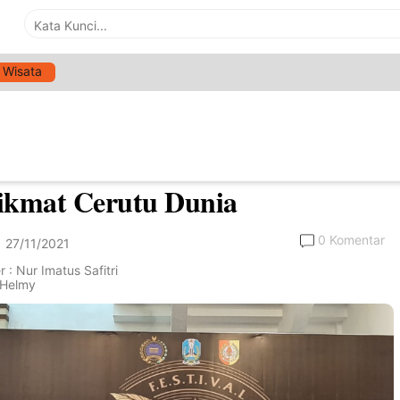
Wisata
>
Daerah
ati dan BIN Cigar Deklarasikan
ber Kota Cerutu, Dihadiri 12
ikmat Cerutu Dunia
0 Komentar
27/11/2021
 : Nur Imatus Safitri
: Helmy