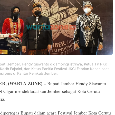
upati Jember, Hendy Siswanto didampingi istrinya, Ketua TP PKK
asih Fajarini, dan Ketua Panitia Festival JKCI Febrian Kahar, saat
nsi pers di Kantor Pemkab Jember.
R, (WARTA ZONE) –
Bupati Jember Hendy Siswanto
N Cigar mendeklarasikan Jember sebagai Kota Cerutu
ia.
 dipertegas Bupati dalam acara Festival Jember Kota Cerutu