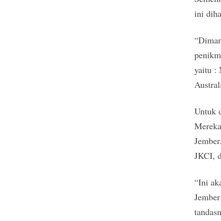
ini dih
“Dimana
penikma
yaitu :
Austral
Untuk 
Mereka 
Jember
JKCI, d
“Ini ak
Jember 
tandas