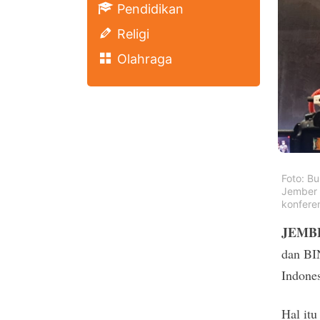
Pendidikan
Religi
Olahraga
Foto: B
Jember K
konfere
JEMBE
dan BI
Indones
Hal itu