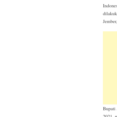
Indones
dilaku
Jember
Bupati
2021, p