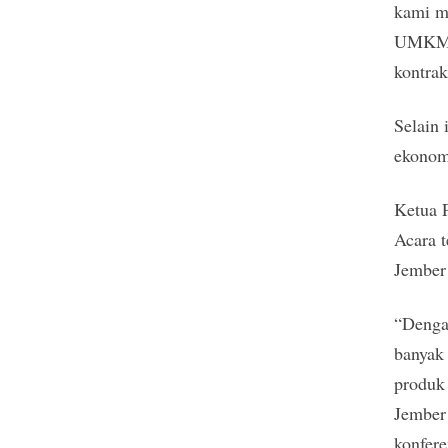
kami m
UMKM J
kontrak
Selain
ekonom
Ketua 
Acara 
Jember 
“Denga
banyak 
produk 
Jember 
konfere