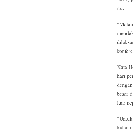
itu.
“Malam
mendek
dilaks
konfere
Kata He
hari p
dengan 
besar d
luar ne
“Untuk
kalau u