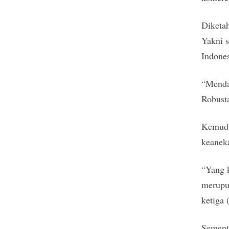
Diketah
Yakni 
Indones
“Menda
Robusta
Kemudi
keanek
“Yang k
merupu
ketiga
Sementa