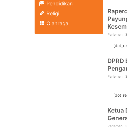
Pendidikan
Raper
Religi
Payun
Olahraga
Kesem
Parlemen
[dot_r
DPRD B
Penga
Parlemen
[dot_r
Ketua
Genera
Parlemen