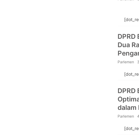
[dot_r
DPRD 
Dua R
Penga
Parlemen
[dot_r
DPRD B
Optima
dalam
Penet
Parlemen
[dot_r