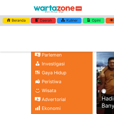
Beranda
Daerah
Kuliner
Opini
HASHTA
Nasional
Regional
Headli
Politik
Parlemen
Investigasi
Gaya Hidup
Peristiwa
Wisata
Hadi
Advertorial
Bany
Ekonomi