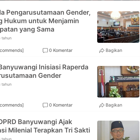
da Pengarusutamaan Gender,
g Hukum untuk Menjamin
patan yang Sama
3 tahun
ecommends]
0 Komentar
Bagikan
anyuwangi Inisiasi Raperda
rusutamaan Gender
3 tahun
ecommends]
0 Komentar
Bagikan
 DPRD Banyuwangi Ajak
si Milenial Terapkan Tri Sakti
3 tahun