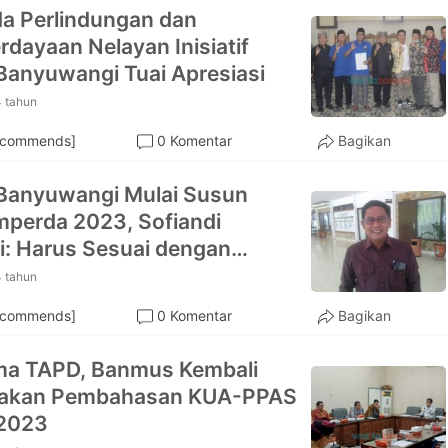
a Perlindungan dan
dayaan Nelayan Inisiatif
anyuwangi Tuai Apresiasi
4 tahun
ecommends]
0 Komentar
Bagikan
Banyuwangi Mulai Susun
perda 2023, Sofiandi
i: Harus Sesuai dengan
uhan Masyarakat
4 tahun
ecommends]
0 Komentar
Bagikan
ma TAPD, Banmus Kembali
akan Pembahasan KUA-PPAS
2023