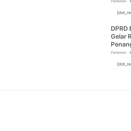
Parlemen
[dot_r
DPRD B
Gelar 
Penang
Parlemen
[dot_r