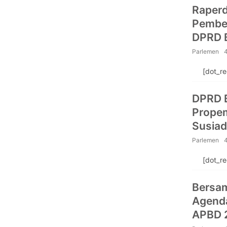
Raperd
Pember
DPRD B
Parlemen
[dot_r
DPRD 
Propem
Susiad
Kebut
Parlemen
[dot_r
Bersa
Agend
APBD 