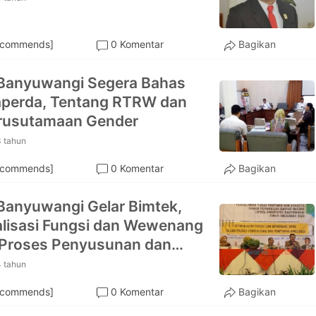
ecommends]
0 Komentar
Bagikan
Banyuwangi Segera Bahas
aperda, Tentang RTRW dan
rusutamaan Gender
3 tahun
ecommends]
0 Komentar
Bagikan
anyuwangi Gelar Bimtek,
lisasi Fungsi dan Wewenang
 Proses Penyusunan dan
apan APBD 2023
4 tahun
ecommends]
0 Komentar
Bagikan