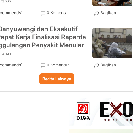
4 tahun
ecommends]
0 Komentar
Bagikan
anyuwangi dan Eksekutif
Rapat Kerja Finalisasi Raperda
gulangan Penyakit Menular
4 tahun
ecommends]
0 Komentar
Bagikan
Berita Lainnya