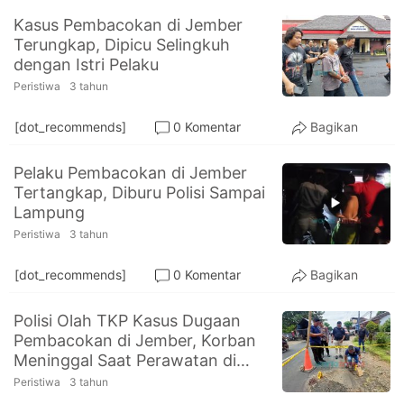
Kasus Pembacokan di Jember
Terungkap, Dipicu Selingkuh
dengan Istri Pelaku
Peristiwa
3 tahun
[dot_recommends]
0 Komentar
Bagikan
Pelaku Pembacokan di Jember
Tertangkap, Diburu Polisi Sampai
Lampung
Peristiwa
3 tahun
[dot_recommends]
0 Komentar
Bagikan
Polisi Olah TKP Kasus Dugaan
Pembacokan di Jember, Korban
Meninggal Saat Perawatan di
Rumah Sakit
Peristiwa
3 tahun