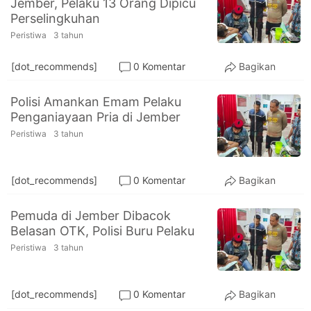
Jember, Pelaku 13 Orang Dipicu
PT.
Perselingkuhan
Balqis
Cyber
Peristiwa
3 tahun
Media
Sejahtera
[dot_recommends]
0 Komentar
Bagikan
Polisi Amankan Emam Pelaku
Penganiayaan Pria di Jember
Peristiwa
3 tahun
[dot_recommends]
0 Komentar
Bagikan
Pemuda di Jember Dibacok
Belasan OTK, Polisi Buru Pelaku
Peristiwa
3 tahun
[dot_recommends]
0 Komentar
Bagikan