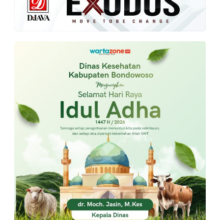
PT.
Balqis
Cyber
Media
Sejahtera