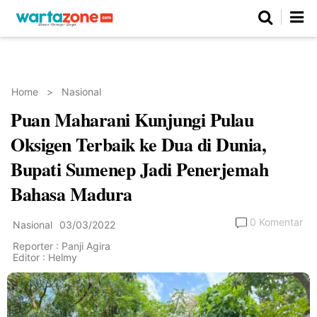
Netizen
Beranda
Daerah
Kuliner
Opini
Nasional
Regional
Politik
Parlemen
Investigasi
Gaya Hidup
Peristiwa
Wisata
Advertorial
Ekonomi
Pendidikan
Religi
Olahraga
Home
>
Nasional
Puan Maharani Kunjungi Pulau
Beranda
About Us
Contact Us
Hak Jawab
Kode Etik
Pedoman Media Siber
Redaksi
Oksigen Terbaik ke Dua di Dunia,
Bupati Sumenep Jadi Penerjemah
Bahasa Madura
0 Komentar
Nasional
03/03/2022
Reporter : Panji Agira
Editor : Helmy
©
Copyright
2026