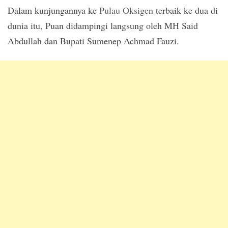
Dalam kunjungannya ke
Pulau Oksigen
terbaik ke dua di
dunia itu, Puan didampingi langsung oleh MH Said
Abdullah dan Bupati Sumenep Achmad Fauzi.