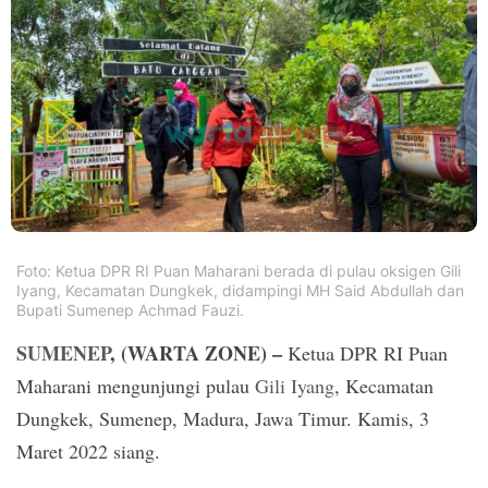
PT.
Balqis
Cyber
Media
Sejahtera
Foto: Ketua DPR RI Puan Maharani berada di pulau oksigen Gili
Iyang, Kecamatan Dungkek, didampingi MH Said Abdullah dan
Bupati Sumenep Achmad Fauzi.
SUMENEP
, (WARTA ZONE) –
Ketua DPR RI Puan
Maharani mengunjungi pulau
Gili Iyang
, Kecamatan
Dungkek, Sumenep, Madura, Jawa Timur. Kamis, 3
Maret 2022 siang.