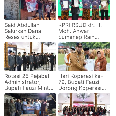
Said Abdullah
KPRI RSUD dr. H.
Salurkan Dana
Moh. Anwar
Reses untuk
Sumenep Raih
Renovasi RTLH di
Predikat Koperasi
Talango,
Sehat, Bukti Tata
Prioritaskan Warga
Kelola Profesional
Berpenghasilan
Rendah
Rotasi 25 Pejabat
Hari Koperasi ke-
Administrator,
79, Bupati Fauzi
Bupati Fauzi Minta
Dorong Koperasi
ASN Perkuat
Sumenep Perkuat
Kolaborasi dan
Tata Kelola dan
Tingkatkan
Inovasi
Pelayanan