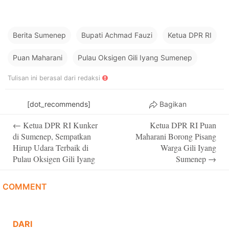
Berita Sumenep
Bupati Achmad Fauzi
Ketua DPR RI
Puan Maharani
Pulau Oksigen Gili Iyang Sumenep
Tulisan ini berasal dari redaksi
[dot_recommends]
Bagikan
Post
←
Ketua DPR RI Kunker
Ketua DPR RI Puan
navigation
di Sumenep, Sempatkan
Maharani Borong Pisang
Hirup Udara Terbaik di
Warga Gili Iyang
Pulau Oksigen Gili Iyang
Sumenep
→
COMMENT
DARI