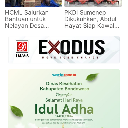
Masyarakat
HCML Salurkan
PKDI Sumenep
Bantuan untuk
Dikukuhkan, Abdul
Nelayan Desa
Hayat Siap Kawal
Lobuk dan Warga
Aspirasi Kepala
Giligenting
Desa