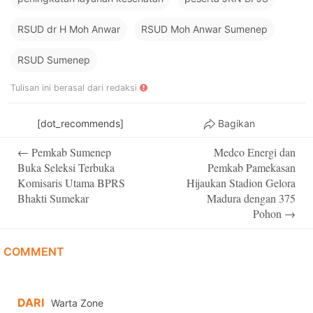
RSUD dr H Moh Anwar
RSUD Moh Anwar Sumenep
RSUD Sumenep
Tulisan ini berasal dari redaksi
[dot_recommends]
Bagikan
Post
←
Pemkab Sumenep
Medco Energi dan
navigation
Buka Seleksi Terbuka
Pemkab Pamekasan
Komisaris Utama BPRS
Hijaukan Stadion Gelora
Bhakti Sumekar
Madura dengan 375
Pohon
→
COMMENT
DARI
Warta Zone