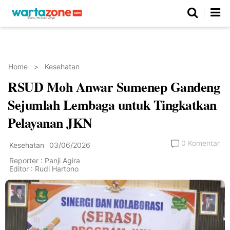
Netizen
Beranda
Daerah
Kuliner
Opini
Nasional
Regional
Politik
Parlemen
Investigasi
Gaya Hidup
Peristiwa
Wisata
Advertorial
Ekonomi
Pendidikan
Religi
Olahraga
Home
>
Kesehatan
RSUD Moh Anwar Sumenep Gandeng
Beranda
About Us
Contact Us
Hak Jawab
Kode Etik
Pedoman Media Siber
Redaksi
Sejumlah Lembaga untuk Tingkatkan
Pelayanan JKN
0 Komentar
Kesehatan
03/06/2026
Reporter : Panji Agira
Editor : Rudi Hartono
©
Copyright
2026