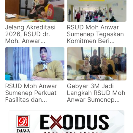
Jelang Akreditasi
RSUD Moh Anwar
2026, RSUD dr.
Sumenep Tegaskan
Moh. Anwar
Komitmen Beri
Sumenep Pacu
Layanan Setara
Kualitas Layanan
bagi Seluruh Pasien
Lewat Evaluasi
Antar Ruangan
RSUD Moh Anwar
Gebyar 3M Jadi
Sumenep Perkuat
Langkah RSUD Moh
Fasilitas dan
Anwar Sumenep
Layanan, Bidik Jadi
Perkuat Mutu
Pusat Rujukan
Layanan dan
Kesehatan Madura
Keselamatan Pasien