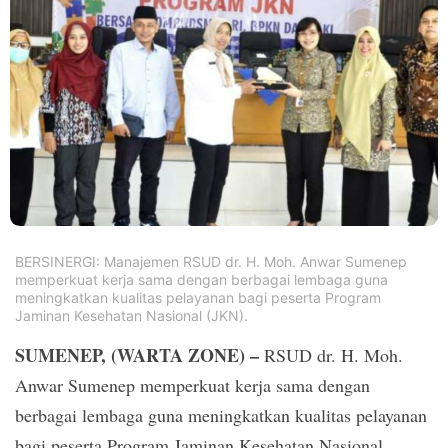
PT.
Balqis
Cyber
Media
Sejahtera
BERSINERGI: Manajemen RSUD dr. H. Moh. Anwar Sumenep
memperkuat kerja sama dengan berbagai lembaga guna
meningkatkan kualitas pelayanan bagi peserta Program
Jaminan Kesehatan Nasional (JKN).
SUMENEP, (WARTA ZONE) –
RSUD dr. H. Moh.
Anwar Sumenep memperkuat kerja sama dengan
berbagai lembaga guna meningkatkan kualitas pelayanan
bagi peserta Program Jaminan Kesehatan Nasional