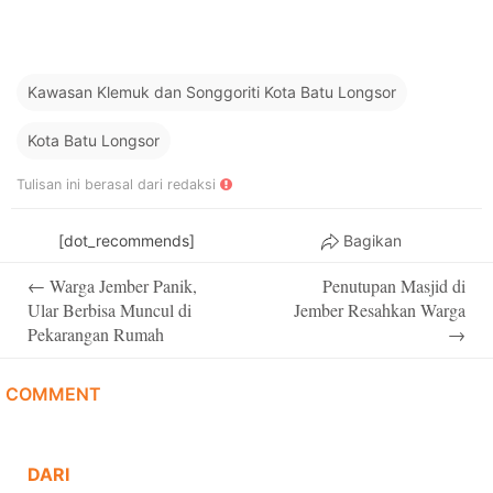
Kawasan Klemuk dan Songgoriti Kota Batu Longsor
Kota Batu Longsor
Tulisan ini berasal dari redaksi
[dot_recommends]
Bagikan
Post
←
Warga Jember Panik,
Penutupan Masjid di
navigation
Ular Berbisa Muncul di
Jember Resahkan Warga
Pekarangan Rumah
→
COMMENT
DARI