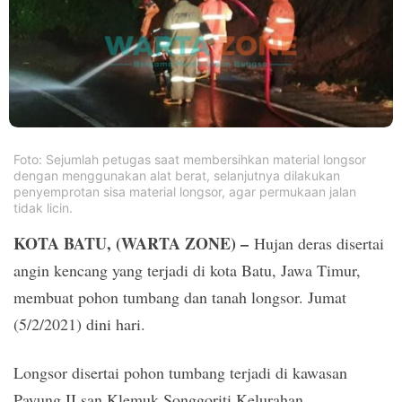
PT.
Balqis
Cyber
Media
Sejahtera
Foto: Sejumlah petugas saat membersihkan material longsor
dengan menggunakan alat berat, selanjutnya dilakukan
penyemprotan sisa material longsor, agar permukaan jalan
tidak licin.
KOTA BATU, (WARTA ZONE) –
Hujan deras disertai
angin kencang yang terjadi di kota Batu, Jawa Timur,
membuat pohon tumbang dan tanah longsor. Jumat
(5/2/2021) dini hari.
Longsor disertai pohon tumbang terjadi di kawasan
Payung II san Klemuk Songgoriti Kelurahan