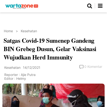
Netizen
Beranda
Daerah
Kuliner
Opini
Nasional
Regional
Politik
Parlemen
Investigasi
Gaya Hidup
Peristiwa
Wisata
Advertorial
Ekonomi
Pendidikan
Religi
Olahraga
Home
>
Kesehatan
Satgas Covid-19 Sumenep Gandeng
Beranda
About Us
Contact Us
Hak Jawab
Kode Etik
Pedoman Media Siber
Redaksi
BIN Grebeg Dusun, Gelar Vaksinasi
Wujudkan Herd Immunity
0 Komentar
Kesehatan
14/12/2021
Reporter : Ajie Putra
Editor : Helmy
©
Copyright
2026