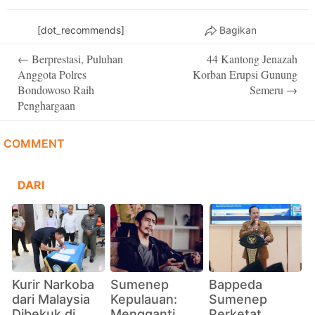
[dot_recommends]
Bagikan
Post
←
Berprestasi, Puluhan
44 Kantong Jenazah
navigation
Anggota Polres
Korban Erupsi Gunung
Bondowoso Raih
Semeru
→
Penghargaan
COMMENT
DARI
Kurir Narkoba
Sumenep
Bappeda
dari Malaysia
Kepulauan:
Sumenep
Dibekuk di
Mengganti
Perketat