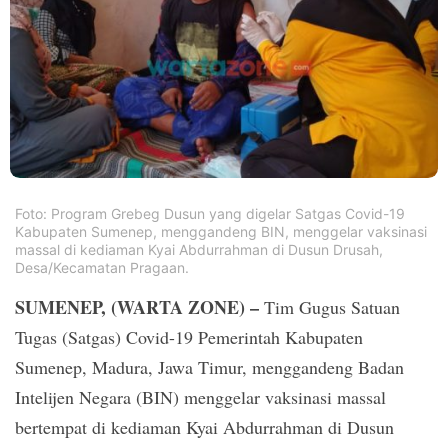
PT.
Balqis
Cyber
Media
Sejahtera
Foto: Program Grebeg Dusun yang digelar Satgas Covid-19
Kabupaten Sumenep, menggandeng BIN, menggelar vaksinasi
massal di kediaman Kyai Abdurrahman di Dusun Drusah,
Desa/Kecamatan Pragaan.
SUMENEP, (WARTA ZONE) –
Tim Gugus Satuan
Tugas (Satgas) Covid-19 Pemerintah Kabupaten
Sumenep, Madura, Jawa Timur, menggandeng Badan
Intelijen Negara (BIN) menggelar vaksinasi massal
bertempat di kediaman Kyai Abdurrahman di Dusun