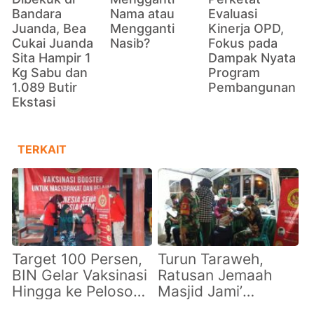
Bandara
Nama atau
Evaluasi
Juanda, Bea
Mengganti
Kinerja OPD,
Cukai Juanda
Nasib?
Fokus pada
Sita Hampir 1
Dampak Nyata
Kg Sabu dan
Program
1.089 Butir
Pembangunan
Ekstasi
TERKAIT
Target 100 Persen,
Turun Taraweh,
BIN Gelar Vaksinasi
Ratusan Jemaah
Hingga ke Pelosok
Masjid Jami’
Desa di Lamongan
Jember Ikuti Suntik