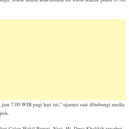
 jam 7.00 WIB pagi hari ini,” ujarnya saat dihubungi media
epon.
ari Calon Wakil Bupati, Nyai. Hj. Dewi Khalifah tersebut