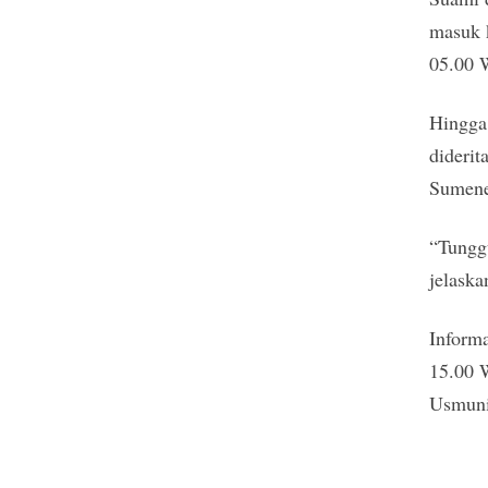
masuk k
05.00 W
Hingga 
dideri
Sumene
“Tungg
jelaskan
Informa
15.00 
Usmun