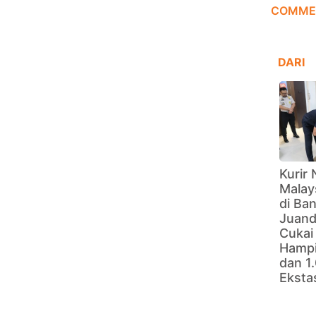
COMME
DARI
Kurir 
Malay
di Ba
Juand
Cukai
Hampi
dan 1.
Eksta