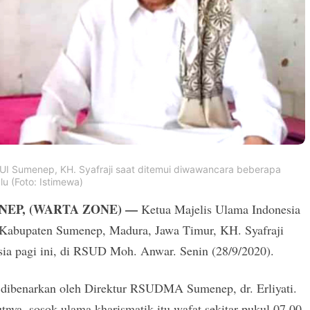
UI Sumenep, KH. Syafraji saat ditemui diwawancara beberapa
lu (Foto: Istimewa)
NEP, (WARTA ZONE) —
Ketua Majelis Ulama Indonesia
Kabupaten Sumenep, Madura, Jawa Timur, KH. Syafraji
sia pagi ini, di RSUD Moh. Anwar. Senin (28/9/2020).
u dibenarkan oleh Direktur RSUDMA Sumenep, dr. Erliyati.
nya, sosok ulama kharismatik itu wafat sekitar pukul 07.00