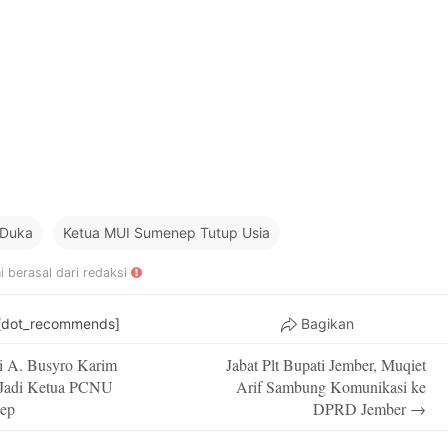
 Duka
Ketua MUI Sumenep Tutup Usia
ni berasal dari redaksi
[dot_recommends]
Bagikan
i A. Busyro Karim
Jabat Plt Bupati Jember, Muqiet
on
 Jadi Ketua PCNU
Arif Sambung Komunikasi ke
ep
DPRD Jember
→