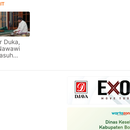
IT
r Duka,
Nawawi
asuh
ntren
iri Wafat