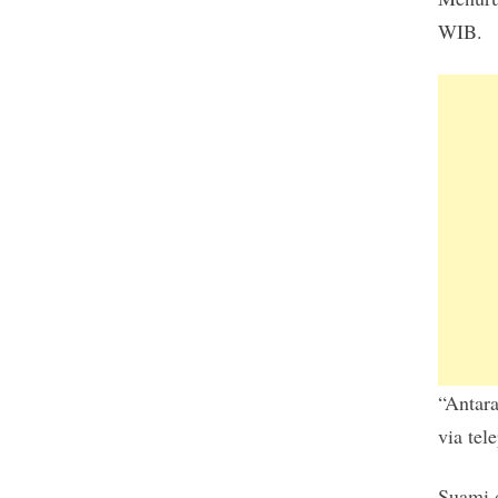
WIB.
“Antara
via tel
Suami d