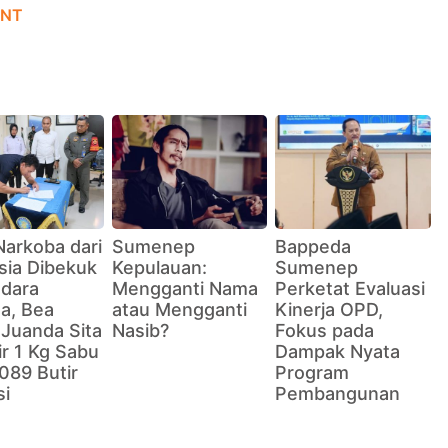
NT
Narkoba dari
Sumenep
Bappeda
sia Dibekuk
Kepulauan:
Sumenep
ndara
Mengganti Nama
Perketat Evaluasi
a, Bea
atau Mengganti
Kinerja OPD,
 Juanda Sita
Nasib?
Fokus pada
r 1 Kg Sabu
Dampak Nyata
089 Butir
Program
si
Pembangunan