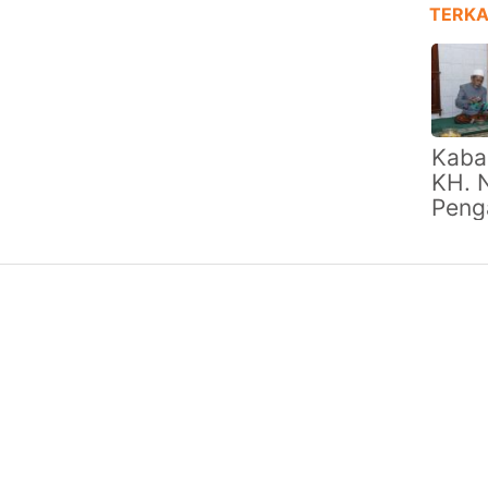
TERKA
Kaba
KH. 
Peng
Pesa
Sidog