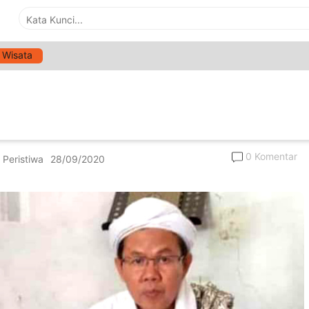
Wisata
>
Daerah
ar Duka, Ketua MUI Sumenep
up Usia
0 Komentar
,
Peristiwa
28/09/2020