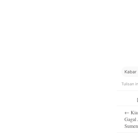
Kabar
Tulisan i
Post
←
Kia
navigati
Gagal
Sumen