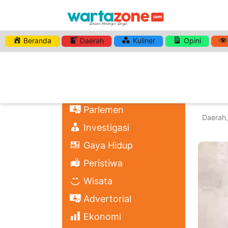
Beranda
Daerah
Kuliner
Opini
Home
Nasional
Kab
Regional
Tut
Politik
Parlemen
Daerah
Investigasi
Gaya Hidup
Peristiwa
Wisata
Advertorial
Ekonomi