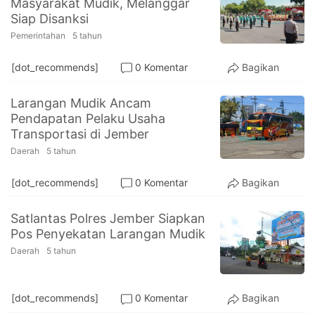
Masyarakat Mudik, Melanggar
PT.
Siap Disanksi
Balqis
Cyber
Pemerintahan
5 tahun
Media
Sejahtera
[dot_recommends]
0 Komentar
Bagikan
Larangan Mudik Ancam
Pendapatan Pelaku Usaha
Transportasi di Jember
Daerah
5 tahun
[dot_recommends]
0 Komentar
Bagikan
Satlantas Polres Jember Siapkan
Pos Penyekatan Larangan Mudik
Daerah
5 tahun
[dot_recommends]
0 Komentar
Bagikan