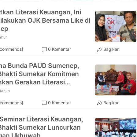
tkan Literasi Keuangan, Ini
ilakukan OJK Bersama Like di
ep
tahun
ecommends]
0 Komentar
Bagikan
ma Bunda PAUD Sumenep,
Bhakti Sumekar Komitmen
kan Gerakan Literasi
gan
 tahun
ecommends]
0 Komentar
Bagikan
Seminar Literasi Keuangan,
hakti Sumekar Luncurkan
gan Ukhuwah