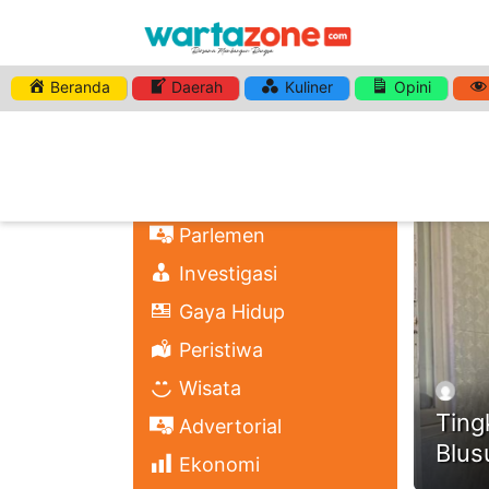
Beranda
Daerah
Kuliner
Opini
HASHTA
Nasional
Regional
Headli
Politik
Parlemen
Investigasi
Gaya Hidup
Peristiwa
Wisata
Ting
Advertorial
Blus
Ekonomi