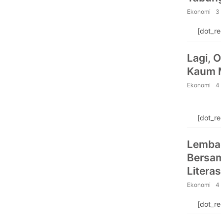
Ekonomi
3
[dot_r
Lagi, 
Kaum M
Ekonomi
4
[dot_r
Lembag
Bersam
Litera
Sumen
Ekonomi
4
[dot_r