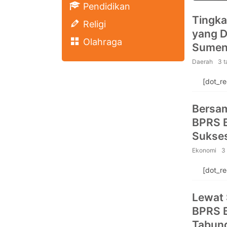
Pendidikan
Tingka
Religi
yang D
Olahraga
Sumen
Daerah
3 
[dot_r
Bersa
BPRS 
Sukses
Keuan
Ekonomi
3
[dot_r
Lewat 
BPRS B
Tabun