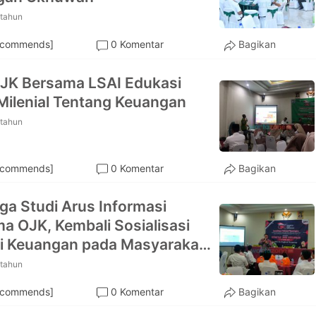
 tahun
ecommends]
0 Komentar
Bagikan
OJK Bersama LSAI Edukasi
ilenial Tentang Keuangan
 tahun
ecommends]
0 Komentar
Bagikan
a Studi Arus Informasi
a OJK, Kembali Sosialisasi
si Keuangan pada Masyarakat
ep
 tahun
ecommends]
0 Komentar
Bagikan