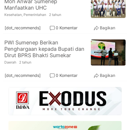
Moh Anwar Sumenep
PT.
Manfaatkan UHC
Balqis
Cyber
Kesehatan
,
Pemerintahan
2 tahun
Media
Sejahtera
[dot_recommends]
0 Komentar
Bagikan
PWI Sumenep Berikan
Penghargaan kepada Bupati dan
Dirut BPRS Bhakti Sumekar
Daerah
2 tahun
[dot_recommends]
0 Komentar
Bagikan