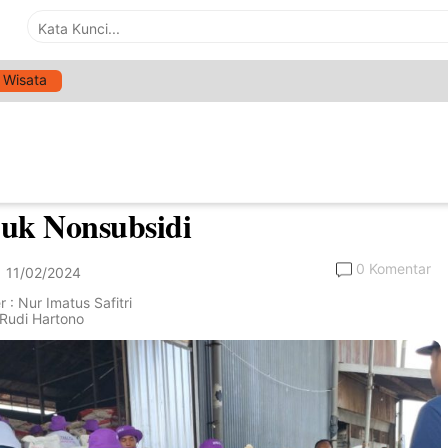
Wisata
>
Daerah
Pupuk Indonesia Gandeng
ati Jember, Berikan Diskon
uk Nonsubsidi
0 Komentar
11/02/2024
 : Nur Imatus Safitri
: Rudi Hartono