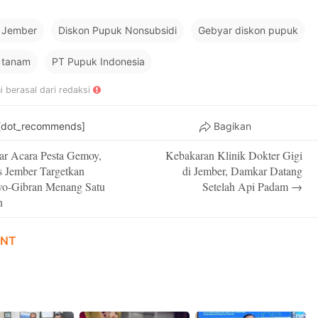
i Jember
Diskon Pupuk Nonsubsidi
Gebyar diskon pupuk
 tanam
PT Pupuk Indonesia
ni berasal dari redaksi
[dot_recommends]
Bagikan
ar Acara Pesta Gemoy,
Kebakaran Klinik Dokter Gigi
on
 Jember Targetkan
di Jember, Damkar Datang
wo-Gibran Menang Satu
Setelah Api Padam
→
n
NT