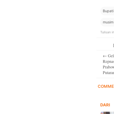
Bupat
musim
Tulisan i
Post
←
Gel
navigati
Repnas
Prabo
Putara
COMME
DARI