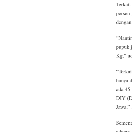
Terkait
persen 
dengan 
“Nantin
pupuk 
Kg,” u
“Terkai
hanya d
ada 45 
DIY (D
Jawa,”
Sement
adanya