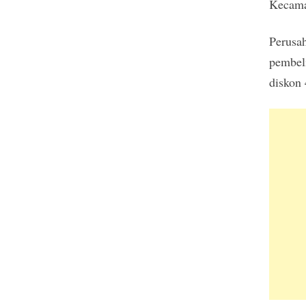
Kecama
Perusa
pembel
diskon 