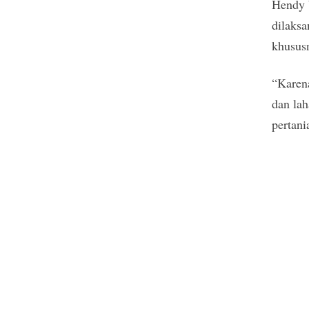
Hendy b
dilaks
khususn
“Karen
dan lah
pertani