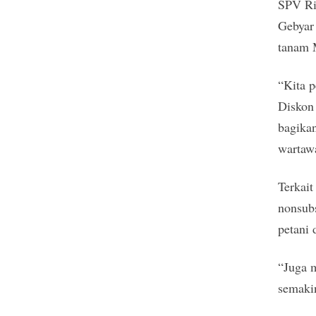
SPV Ri
Gebyar
tanam 
“Kita p
Diskon
bagikan
wartaw
Terkai
nonsubs
petani
“Juga 
semakin