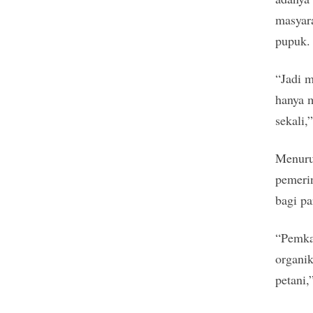
masyar
pupuk.
“Jadi 
hanya 
sekali,
Menurut
pemeri
bagi pa
“Pemka
organik
petani,