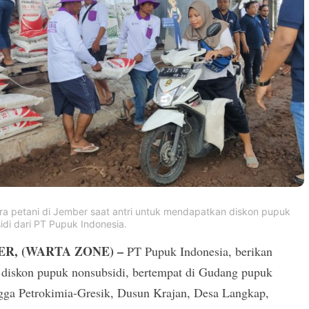
ara petani di Jember saat antri untuk mendapatkan diskon pupuk
idi dari PT Pupuk Indonesia.
R, (WARTA ZONE) –
PT Pupuk Indonesia, berikan
 diskon pupuk nonsubsidi, bertempat di Gudang pupuk
gga Petrokimia-Gresik, Dusun Krajan, Desa Langkap,