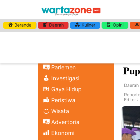
Beranda
Daerah
Kuliner
Opini
Home
Nasional
PT 
Regional
Bup
Politik
Pup
Parlemen
Investigasi
Daerah
Gaya Hidup
Reporter
Peristiwa
Editor 
Wisata
Advertorial
Ekonomi