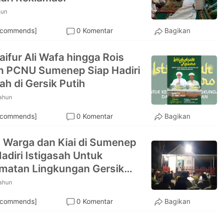
hun
ecommends]
0 Komentar
Bagikan
aifur Ali Wafa hingga Rois
h PCNU Sumenep Siap Hadiri
ah di Gersik Putih
tahun
ecommends]
0 Komentar
Bagikan
 Warga dan Kiai di Sumenep
adiri Istigasah Untuk
matan Lingkungan Gersik
tahun
ecommends]
0 Komentar
Bagikan