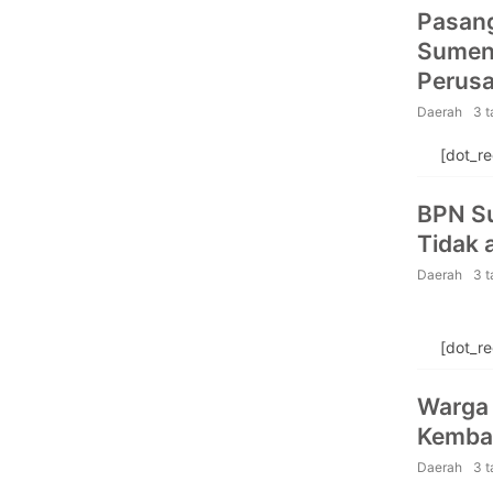
Pasang
Sumen
Perusa
Daerah
3 
[dot_r
BPN S
Tidak 
Daerah
3 
[dot_r
Warga 
Kembal
Daerah
3 