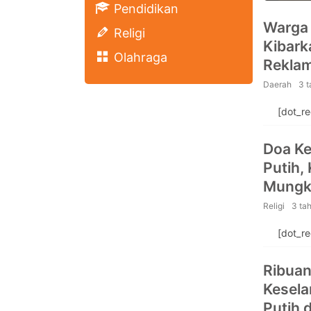
Pendidikan
Warga 
Religi
Kibark
Olahraga
Reklam
Daerah
3 
[dot_r
Doa Ke
Putih,
Mungki
mohon 
Religi
3 ta
[dot_r
Ribuan
Kesela
Putih 