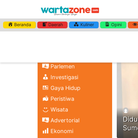
Beranda
Daerah
Kuliner
Opini
HASHTA
Nasional
Regional
Headli
Politik
Parlemen
Investigasi
Gaya Hidup
Peristiwa
Wisata
Didu
Advertorial
Sume
Ekonomi