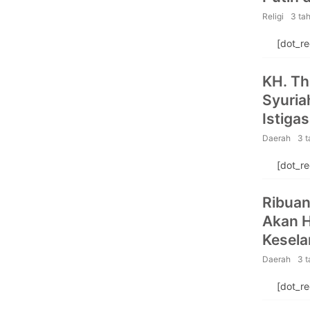
Religi
3 ta
[dot_r
KH. Th
Syuria
Istigas
Daerah
3 
[dot_r
Ribuan
Akan H
Kesela
Putih
Daerah
3 
[dot_r