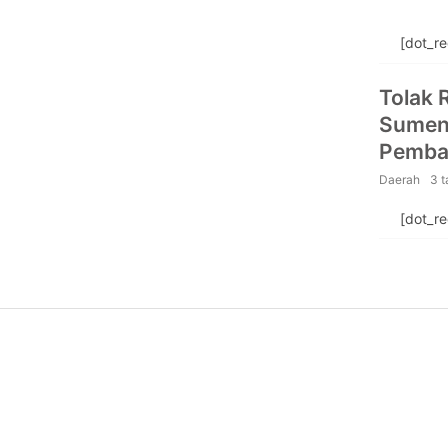
[dot_r
Tolak 
Sumene
Pemba
Daerah
3 
[dot_r