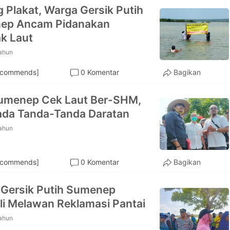
 Plakat, Warga Gersik Putih
ep Ancam Pidanakan
k Laut
tahun
ecommends]
0 Komentar
Bagikan
umenep Cek Laut Ber-SHM,
ada Tanda-Tanda Daratan
tahun
ecommends]
0 Komentar
Bagikan
Gersik Putih Sumenep
i Melawan Reklamasi Pantai
tahun