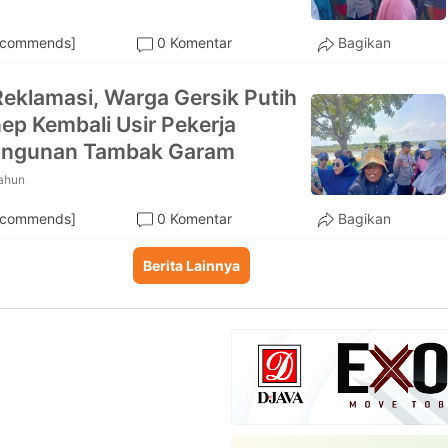
ecommends]
0 Komentar
Bagikan
Reklamasi, Warga Gersik Putih
p Kembali Usir Pekerja
ngunan Tambak Garam
tahun
ecommends]
0 Komentar
Bagikan
Berita Lainnya