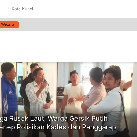
Wisata
G:
TAMBAK GARAM
ne
ga Rusak Laut, Warga Gersik Putih
nep Polisikan Kades dan Penggarap