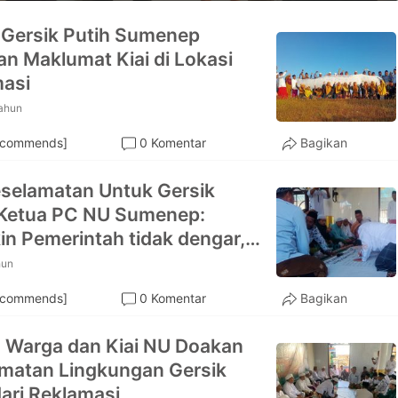
Gersik Putih Sumenep
an Maklumat Kiai di Lokasi
asi
tahun
ecommends]
0 Komentar
Bagikan
selamatan Untuk Gersik
 Ketua PC NU Sumenep:
n Pemerintah tidak dengar,
kawan-kawan diberi tahu
hun
ecommends]
0 Komentar
Bagikan
 Warga dan Kiai NU Doakan
matan Lingkungan Gersik
dari Reklamasi